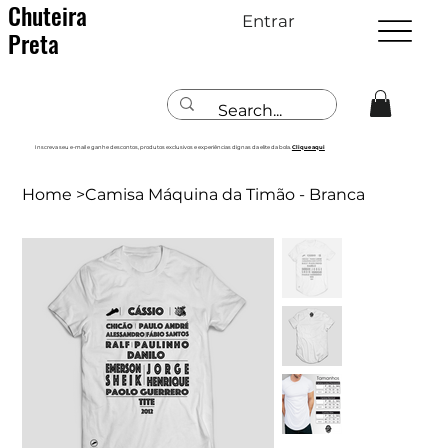
Chuteira
Entrar
Preta
Inscreva seu e-mail e ganhe descontos, produtos exclusivos e experiências dignas da elite da bola.
Clique aqui
Home
>
Camisa Máquina da Timão - Branca