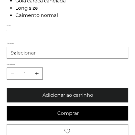
Gola careca canelada
Long size
Caimento normal
Cores
Tamanhos
Quantidade
Adicionar ao carrinho
Comprar