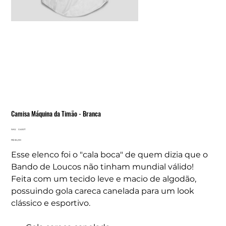
Camisa Máquina da Timão - Branca
SKU
SKU:
C4007
C4007
Preço
R$ 84,90
Esse elenco foi o "cala boca" de quem dizia que o
Bando de Loucos não tinham mundial válido!
Feita com um tecido leve e macio de algodão,
possuindo gola careca canelada para um look
clássico e esportivo.