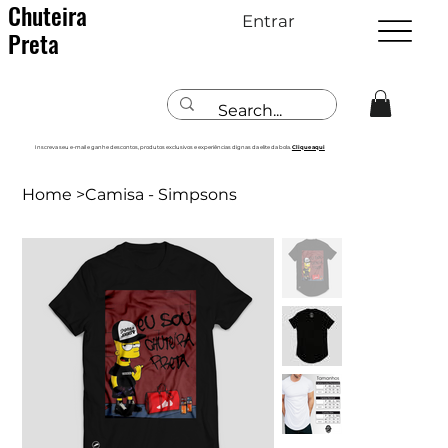
Chuteira
Entrar
Preta
Inscreva seu e-mail e ganhe descontos, produtos exclusivos e experiências dignas da elite da bola.
Clique aqui
Home
>
Camisa - Simpsons