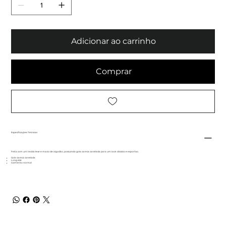
Adicionar ao carrinho
Comprar
Especificações Técnicas
Feita com um tecido leve e macio de algodão, possuindo gola careca canelada para um look clássico e esportivo.
Gola careca canelada
Long size
Caimento normal